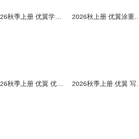
2026秋季上册 优翼学练优 初中789年级 语数英理化 人教版全国通用全新正版实体秒发 一件包邮量大价优
2026秋上册 优翼涂重点 78年级语文数学英语 人教版全国通用
2026秋季上册 优翼 优干线 小学123456年级 语文数学英语同步试卷 期中期末测试卷全新正版实体秒发
2026秋季上册 优翼 写字高手 英语写字 小学